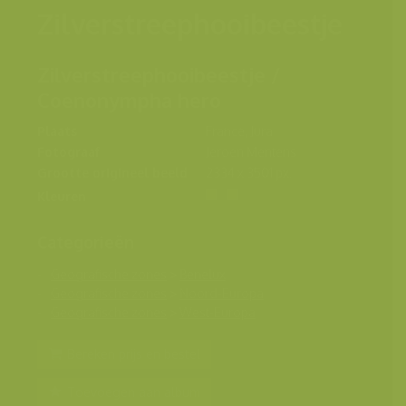
Zilverstreephooibeestje
Zilverstreephooibeestje /
Coenonympha hero
Plaats
France, Jura
Fotograaf
Jeroen Mentens
Grootte origineel beeld
2334 x 3501 px.
Kleuren
Categorieën
Geografische zones
>
Benelux
Geografische zones
>
Noord-Europa
Geografische zones
>
West-Europa
Bereken prijs en bestel
Toevoegen aan album