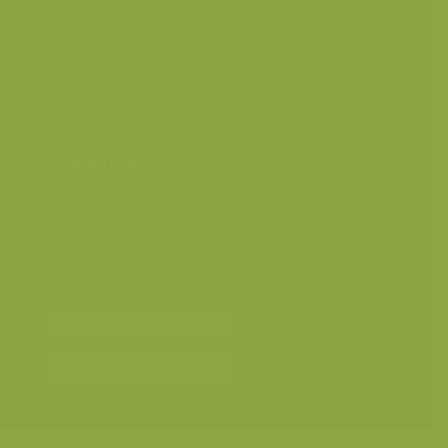
Op de Hoge Veluwe is een grootschalig
stuifzandproject uitgevoerd op 'De Pollen'. Door
grootschalige boskap en het wegplaggen van de
strooisellaag is het zand weer blootgelegd. De
natuurlijke successie van open zand naar gras- en
mosvegetaties is er volop gaande.
Categorieën
Geografische zones
>
Benelux
Landschappen
Landschappen
>
Graslanden
Landschappen
>
Heide, vennen en landduinen
Seizoensbeelden
>
Zomer
Bereken prijs en bestel
Toevoegen aan album