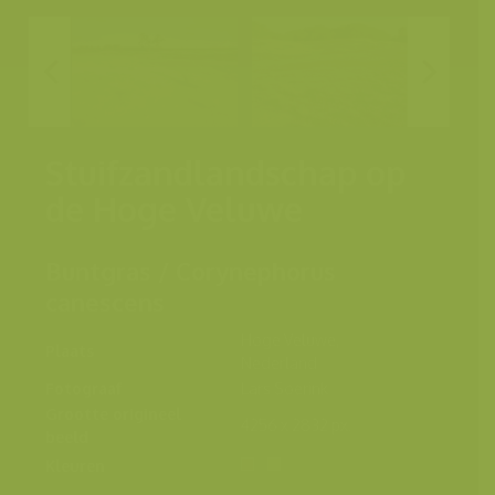
Stuifzandlandschap op
de Hoge Veluwe
Buntgras / Corynephorus
canescens
Hoge Veluwe,
Plaats
Nederland
Fotograaf
Lars Soerink
Grootte origineel
4256 x 2832 px.
beeld
Kleuren