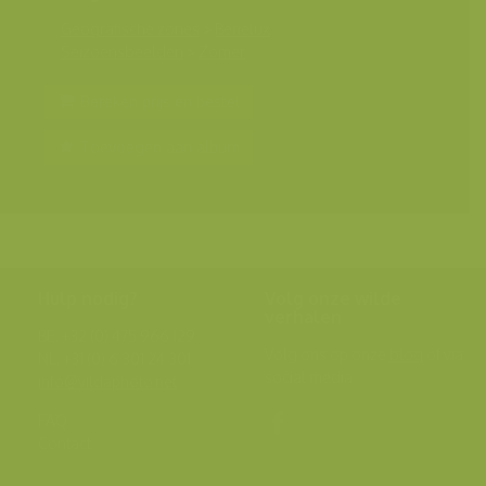
Geografische zones
>
Benelux
Seizoensbeelden
>
Zomer
Bereken prijs en bestel
Toevoegen aan album
Hulp nodig?
Volg onze wilde
verhalen
BE: +32 (0) 475 966 129
Volg ons op onze
blog
of via
NL: +31 (0) 6 301 24 301
social media.
info@vildaphoto.net
FAQ
Contact