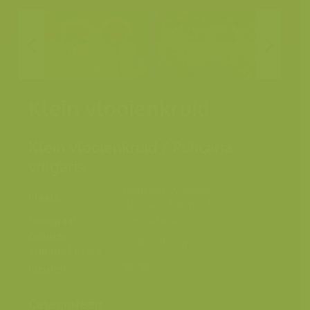
Klein vlooienkruid
Klein vlooienkruid / Pulicaria
vulgaris
Blankaart, Woumen,
Plaats
IJzervallei, Diksmuide
Fotograaf
Yves Adams
Grootte
6048 x 4032 px.
origineel beeld
Kleuren
Categorieën