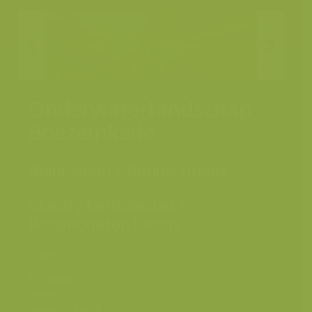
Onderwaterlandschap
Boezemkade
Blankvoorn / Rutilus rutilus
Glanzig fonteinkruid /
Potamogeton lucens
Nederland, Naardermeer,
Plaats
Boezemkade
Fotograaf
Rollin Verlinde
Grootte
4256 x 2832 px.
origineel beeld