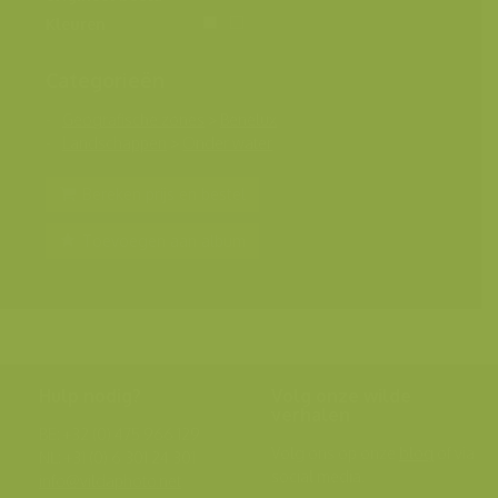
Kleuren
Categorieën
Geografische zones
>
Benelux
Landschappen
>
Onder water
Bereken prijs en bestel
Toevoegen aan album
Hulp nodig?
Volg onze wilde
verhalen
BE: +32 (0) 475 966 129
Volg ons op onze
blog
of via
NL: +31 (0) 6 301 24 301
social media.
info@vildaphoto.net