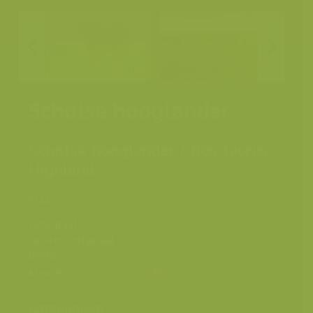
Schotse hooglander
Schotse hooglander / Bos taurus
Highland
Veluwezoom,
Plaats
Nederland
Fotograaf
Lars Soerink
Grootte origineel
3872 x 2592 px.
beeld
Kleuren
Categorieën