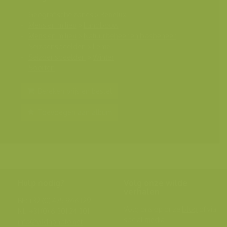
Geografische zones
>
Benelux
Mens en milieu
>
Landbouw
Mens en milieu
>
Natuurbeheer en bosbeheer
Seizoensbeelden
>
Lente
Seizoensbeelden
>
Winter
Soorten
Bereken prijs en bestel
Toevoegen aan album
Hulp nodig?
Volg onze wilde
verhalen
BE: +32 (0) 475 966 129
Volg ons op onze
blog
of via
NL: +31 (0) 6 301 24 301
social media.
info@vildaphoto.net