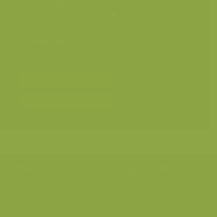
Grootte origineel beeld
3872 x 2592 px.
Kleuren
Categorieën
Geografische zones
>
Zuid-Europa
Bereken prijs en bestel
Toevoegen aan album
Hulp nodig?
Volg onze wilde
verhalen
BE: +32 (0) 475 966 129
Volg ons op onze
blog
of via
NL: +31 (0) 6 301 24 301
social media.
info@vildaphoto.net