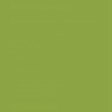
Bruine korenbout
Bruine korenbout / Libellula fulva
Nederland, The
Plaats
Netherlands
Fotograaf
Lars Soerink
Grootte origineel
2848 x 4288 px.
beeld
Kleuren
Categorieën
Geografische zones
>
Benelux
Geografische zones
>
West-Europa
Seizoensbeelden
>
Lente
Seizoensbeelden
>
Zomer
Bereken prijs en bestel