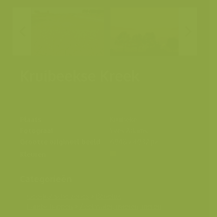
Kruibeekse Kreek
Plaats
Kruibeke
Fotograaf
Yves Adams
Grootte origineel beeld
6048 x 4032 px.
Kleuren
Categorieën
Geografische zones
>
Benelux
Landschappen
>
Zoet water, rivieren, meren