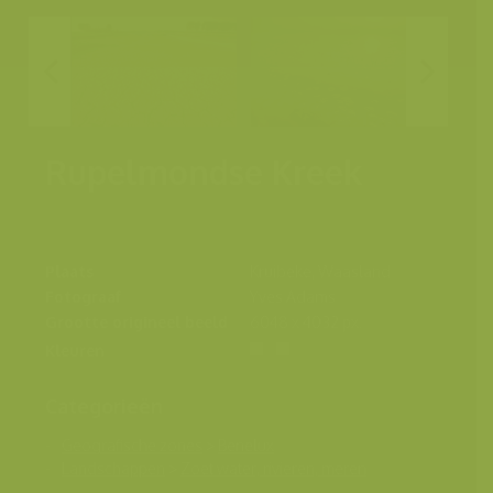
Rupelmondse Kreek
Plaats
Kruibeke, Waasland
Fotograaf
Yves Adams
Grootte origineel beeld
6048 x 4032 px.
Kleuren
Categorieën
Geografische zones
>
Benelux
Landschappen
>
Zoet water, rivieren, meren