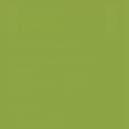
Waterkruiskruid
Waterkruiskruid / Jacobaea
aquatica
Fotograaf
Yves Adams
Grootte origineel beeld
6048 x 4032 px.
Kleuren
Categorieën
Geografische zones
>
Benelux
Seizoensbeelden
>
Zomer