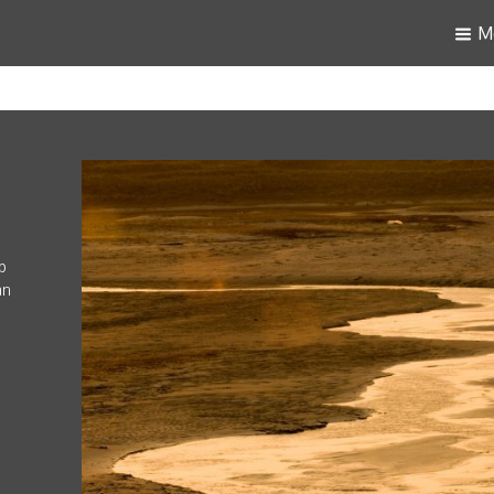
M
p
an