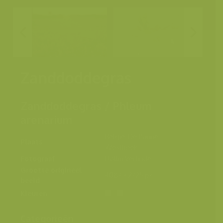
Zanddoddegras
Zanddoddegras / Phleum
arenarium
België, De Panne,
Plaats
Westhoek
Fotograaf
Rollin Verlinde
Grootte origineel
4087 x 2725 px.
beeld
Kleuren
Categorieën