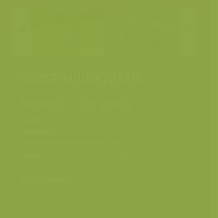
Everzwijnbiggetje
Everzwijn / Sus scrofa
Plaats
NP Czarnocin, Polen
Fotograaf
Yves Adams
Grootte origineel beeld
3662 x 2441 px.
Kleuren
Categorieën
Geografische zones
>
Benelux
Seizoensbeelden
>
Herfst