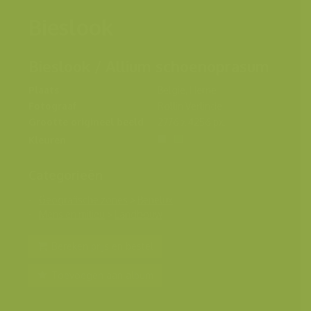
Bieslook
Bieslook / Allium schoenoprasum
Plaats
België, Herne
Fotograaf
Rollin Verlinde
Grootte origineel beeld
2776 x 4256 px.
Kleuren
Categorieën
Geografische zones
>
Benelux
Mens en milieu
>
Landbouw
Bereken prijs en bestel
Toevoegen aan album