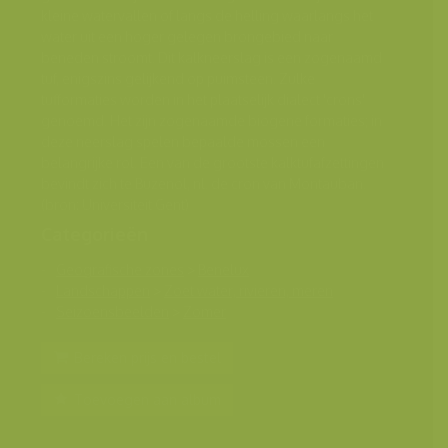
kleine watervallen of langs de helling waarlangs het
water uit een hoger gelegen brongebied naar
beneden stroomt. Dit kalkneerslag is een zogenaamd
tuf, enigszins gelijkend op puimsteen. Zulke
tufformaties worden in het plaatselijk dialect 'crons'
genoemd. Het zijn zogenaamde biogene formaties; in
deze neerslag spelen bepaalde mossen een
belangrijke rol. Een van de grootste kalktufafzettingen
bevindt zich te Buzenol, nl. de cron van Montauban.
(bron: Universiteit Gent)
Categorieën
Geografische zones
>
Benelux
Landschappen
>
Zoet water, rivieren, meren
Seizoensbeelden
>
Zomer
Bereken prijs en bestel
Toevoegen aan album