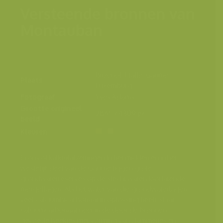
Versteende bronnen van
Montauban
Buzenol, Etalle, Gaume,
Plaats
Luxemburg
Fotograaf
Yves Adams
Grootte origineel
2865 x 4309 px.
beeld
Kleuren
Crons of kalktufafzettingen In het midden en in het
westelijk deel van de Gaume liggen grote
grondwaterreserves op de slecht waterdoorlatende
mergellagen. Als het water van die grondwaterlagen
veel calciumbicarbonaat in oplossing heeft, slaat
calciumcarbonaat neer in de door de bronnen
gevoede beekjes met vorming van dammetjes en