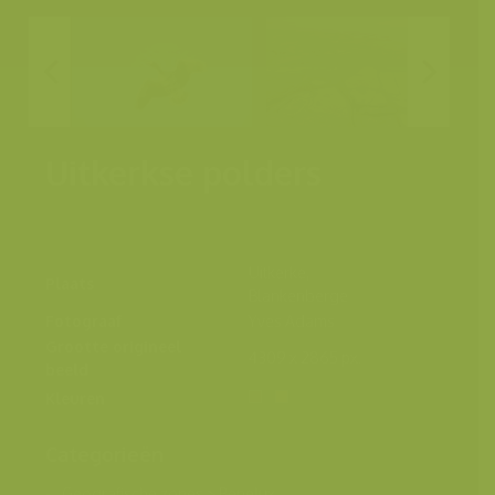
Uitkerkse polders
Uitkerke,
Plaats
Blankenberge
Fotograaf
Yves Adams
Grootte origineel
4309 x 2865 px.
beeld
Kleuren
Categorieën
Geografische zones
>
Benelux