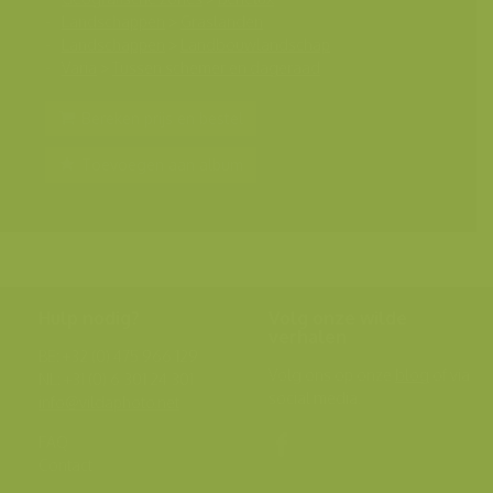
Landschappen
>
Graslanden
Landschappen
>
Landbouwlandschap
Varia
>
Tussen schemer en dageraad
Bereken prijs en bestel
Toevoegen aan album
Hulp nodig?
Volg onze wilde
verhalen
BE: +32 (0) 475 966 129
Volg ons op onze
blog
of via
NL: +31 (0) 6 301 24 301
social media.
info@vildaphoto.net
FAQ
Contact