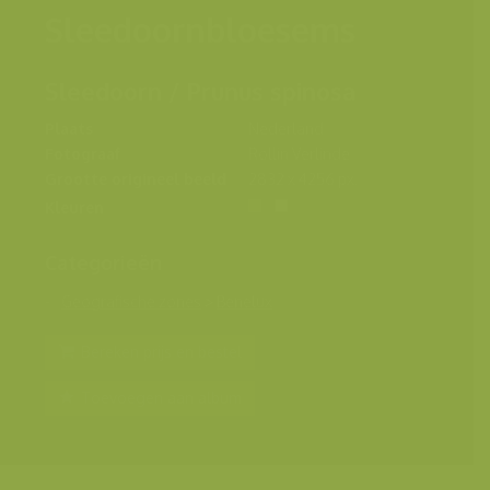
Sleedoornbloesems
Sleedoorn / Prunus spinosa
Plaats
Nederland
Fotograaf
Rollin Verlinde
Grootte origineel beeld
2832 x 4256 px.
Kleuren
Categorieën
Geografische zones
>
Benelux
Bereken prijs en bestel
Toevoegen aan album