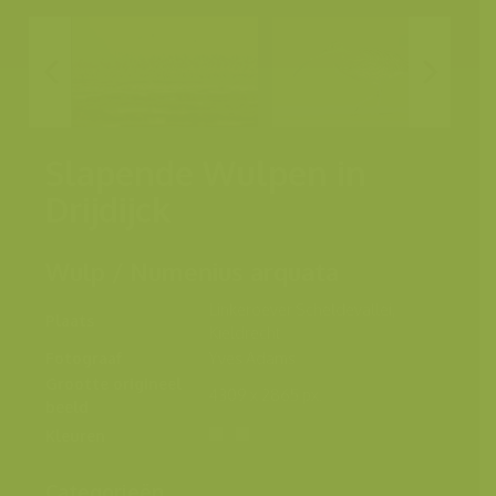
Slapende Wulpen in
Drijdijck
Wulp / Numenius arquata
Linkeroever Scheldevallei,
Plaats
Kieldrecht
Fotograaf
Yves Adams
Grootte origineel
4309 x 2865 px.
beeld
Kleuren
Categorieën