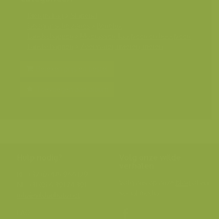
Diergedrag
>
Slapend
Geografische zones
>
Benelux
Landschappen
>
Moerassen, laagveen en hoogveen
Landschappen
>
Zoet water, rivieren, meren
Bereken prijs en bestel
Toevoegen aan album
Hulp nodig?
Volg onze wilde
verhalen
BE: +32 (0) 475 966 129
Volg ons op onze
blog
of via
NL: +31 (0) 6 301 24 301
social media.
info@vildaphoto.net
FAQ