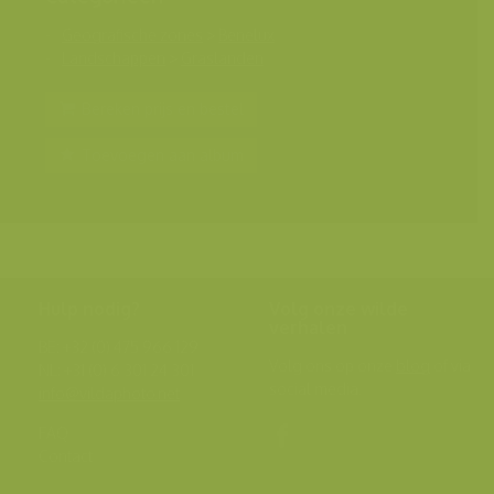
Geografische zones
>
Benelux
Landschappen
>
Graslanden
Bereken prijs en bestel
Toevoegen aan album
Hulp nodig?
Volg onze wilde
verhalen
BE: +32 (0) 475 966 129
Volg ons op onze
blog
of via
NL: +31 (0) 6 301 24 301
social media.
info@vildaphoto.net
FAQ
Contact