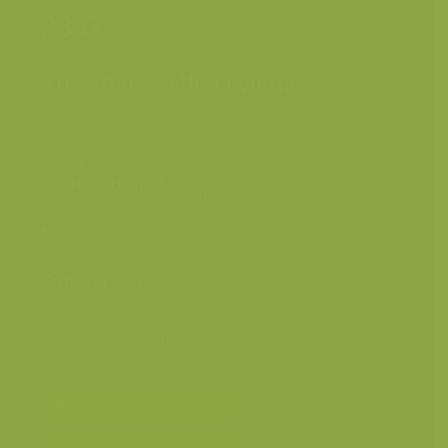
2310
Struikhei / Calluna vulgaris
Koersel, Beringen, Limburg,
Plaats
België
Fotograaf
Jeroen Mentens
Grootte origineel
4160 x 6240 px.
beeld
Kleuren
Categorieën
Geografische zones
>
Benelux
Geografische zones
>
West-Europa
Landschappen
>
Heide, vennen en landduinen
Bereken prijs en bestel
Toevoegen aan album