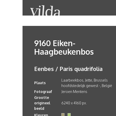
9160 Eiken-
Haagbeukenbos
Eenbes / Paris quadrifolia
Laarbeekbos, Jette, Brussels
Plaats
hoofdstedelijk gewest -, België
Fotograaf
Jeroen Mentens
Grootte
origineel
6240 x 4160 px.
beeld
Kleuren