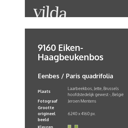
9160 Eiken-
Haagbeukenbos
Eenbes / Paris quadrifolia
Laarbeekbos, Jette, Brussels
Plaats
hoofdstedelijk gewest -, België
Fotograaf
Jeroen Mentens
Grootte
origineel
6240 x 4160 px.
beeld
Kleuren