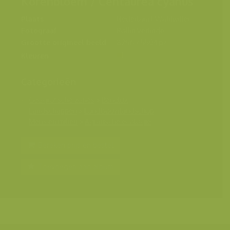
Korenbloem / Centaurea cyanus
Plaats
Nederland, Wahlwiller
Fotograaf
Rollin Verlinde
Grootte origineel beeld
8256 x 5504 px.
Kleuren
Categorieën
Geografische zones
>
Benelux
Landschappen
>
Landbouwlandschap
Mens en milieu
>
Agrarische ecologie
Bereken prijs en bestel
Toevoegen aan album