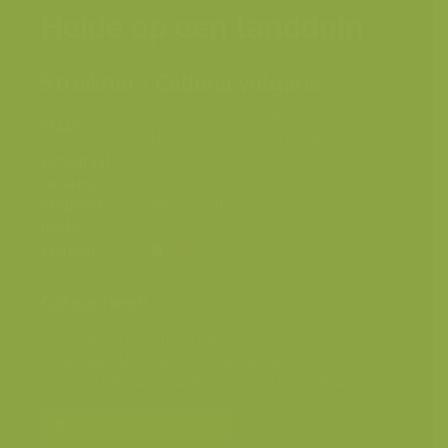
Heide op een landduin
Struikhei / Calluna vulgaris
Tenhaagdoornheide, Houthalen-
Plaats
Helchteren, Limburg, België
Fotograaf
Jeroen Mentens
Grootte
origineel
4160 x 6240 px.
beeld
Kleuren
Categorieën
Geografische zones
>
Benelux
Geografische zones
>
West-Europa
Landschappen
>
Heide, vennen en landduinen
Bereken prijs en bestel