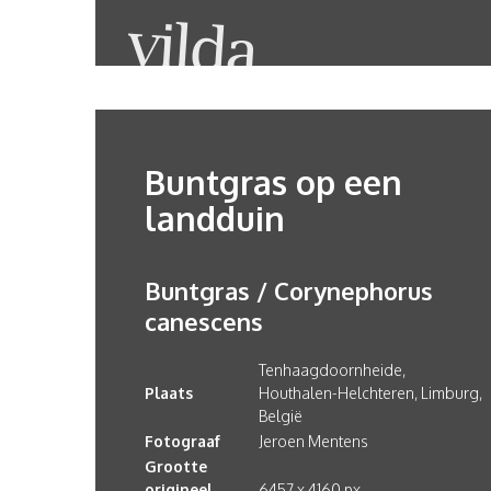
Buntgras op een
landduin
Buntgras / Corynephorus
canescens
Tenhaagdoornheide,
Plaats
Houthalen-Helchteren, Limburg,
België
Fotograaf
Jeroen Mentens
Grootte
origineel
6457 x 4160 px.