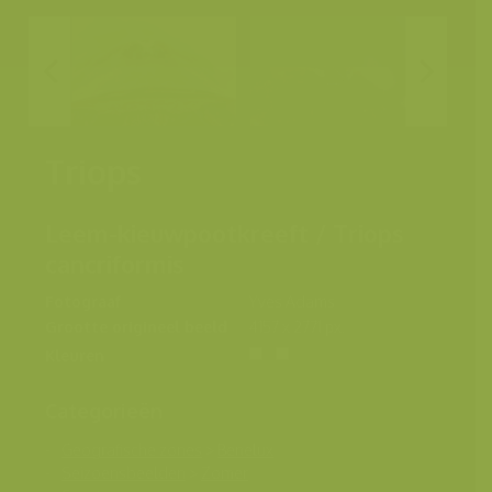
Triops
Leem-kieuwpootkreeft / Triops
cancriformis
Fotograaf
Yves Adams
Grootte origineel beeld
4157 x 2771 px.
Kleuren
Categorieën
Geografische zones
>
Benelux
Seizoensbeelden
>
Zomer