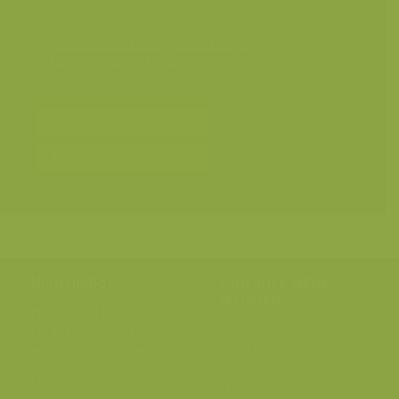
Geografische zones
>
Benelux
Geografische zones
>
West-Europa
Mens en milieu
>
Exoten
Soorten
Bereken prijs en bestel
Toevoegen aan album
Hulp nodig?
Volg onze wilde
verhalen
BE: +32 (0) 475 966 129
Volg ons op onze
blog
of via
NL: +31 (0) 6 301 24 301
social media.
info@vildaphoto.net
FAQ