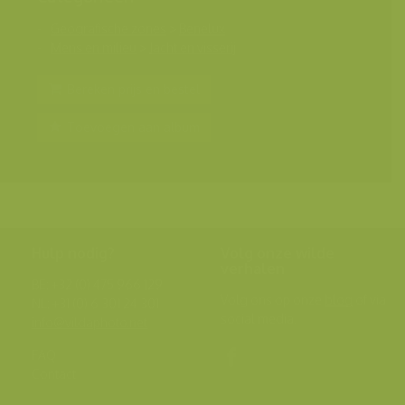
Geografische zones
>
Benelux
Mens en milieu
>
Jacht en visserij
Bereken prijs en bestel
Toevoegen aan album
Hulp nodig?
Volg onze wilde
verhalen
BE: +32 (0) 475 966 129
Volg ons op onze
blog
of via
NL: +31 (0) 6 301 24 301
social media.
info@vildaphoto.net
FAQ
Contact