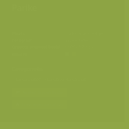
Parike
Plaats
Parike, Brakel, België
Fotograaf
Yves Adams
Grootte origineel beeld
5504 x 8256 px.
Kleuren
Categorieën
Landschappen
>
Landbouwlandschap
Bereken prijs en bestel
Toevoegen aan album