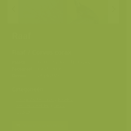
Raaf
Raaf / Corvus corax
Plaats
De Hoge Veluwe, Nederland
Fotograaf
Lars Soerink
Datum
26 juli 2023
Categorieën
Geografische zones
>
Benelux
Seizoensbeelden
>
Herfst
Soorten
Bereken prijs en bestel