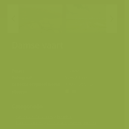
Damse vaart
Plaats
Damme
Fotograaf
Yves Adams
Grootte origineel beeld
4309 x 2865 px.
Kleuren
Categorieën
Geografische zones
>
Benelux
Landschappen
>
Zoet water, rivieren, meren