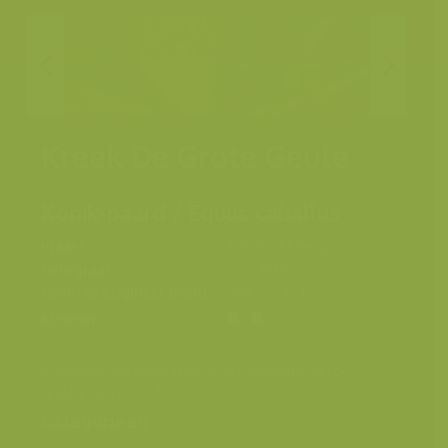
Kreek De Grote Geule
Konik-paard / Equus caballus
Plaats
Kieldrecht, België
Fotograaf
Yves Adams
Grootte origineel beeld
8047 x 5364 px.
Kleuren
Konikpaarden staan in voor de begrazing van de
graslanden rond de kreek
Categorieën