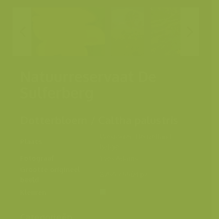
Natuurreservaat De
Sulferberg
Dotterbloem / Caltha palustris
Westouter, Heuvelland,
Plaats
België
Fotograaf
Yves Adams
Grootte origineel
8256 x 5504 px.
beeld
Kleuren
Categorieën