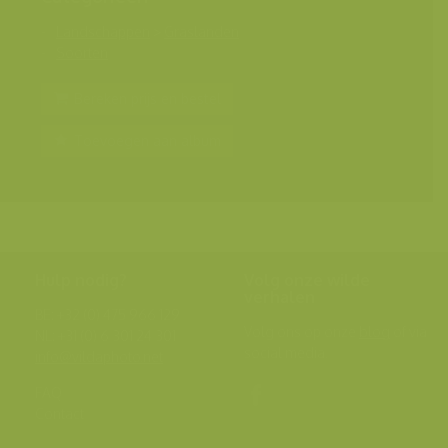
Landschappen
>
Graslanden
Soorten
Bereken prijs en bestel
Toevoegen aan album
Hulp nodig?
Volg onze wilde
verhalen
BE: +32 (0) 475 966 129
Volg ons op onze
blog
of via
NL: +31 (0) 6 301 24 301
social media.
info@vildaphoto.net
FAQ
Contact