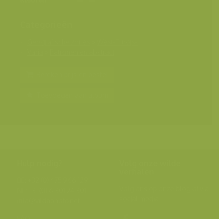
Categorieën
Geografische zones
>
West-Europa
Varia
>
Patronen en abstract
Bereken prijs en bestel
Toevoegen aan album
Hulp nodig?
Volg onze wilde
verhalen
BE: +32 (0) 475 966 129
Volg ons op onze
blog
of via
NL: +31 (0) 6 301 24 301
social media.
info@vildaphoto.net
FAQ