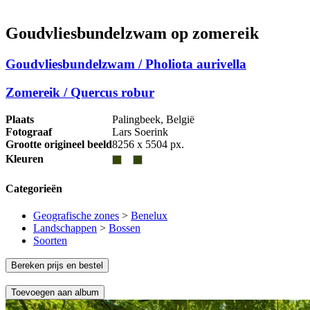
Goudvliesbundelzwam op zomereik
Goudvliesbundelzwam / Pholiota aurivella
Zomereik / Quercus robur
Plaats
Palingbeek, België
Fotograaf
Lars Soerink
Grootte origineel beeld
8256 x 5504 px.
Kleuren
Categorieën
Geografische zones
>
Benelux
Landschappen
>
Bossen
Soorten
Bereken prijs en bestel
Toevoegen aan album