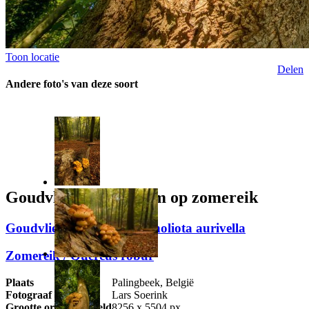
Toon locatie
Delen
Andere foto's van deze soort
Goudvliesbundelzwam op zomereik
Goudvliesbundelzwam / Pholiota aurivella
Zomereik / Quercus robur
Plaats
Palingbeek, België
Fotograaf
Lars Soerink
Grootte origineel beeld
8256 x 5504 px.