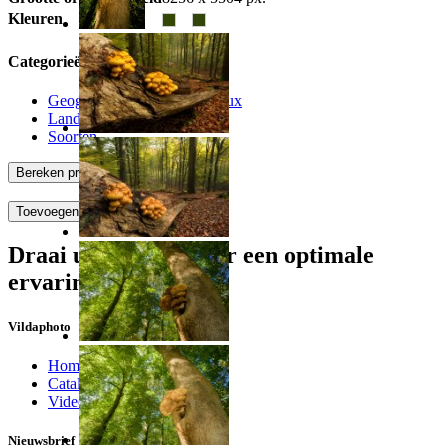
Kleuren
Categorieën
Geografische zones
>
Benelux
Landschappen
>
Bossen
Soorten
Bereken prijs en bestel
Toevoegen aan album
Draai uw scherm voor een optimale
ervaring
Vildaphoto
Home
Catalogus
Video
Nieuwsbrief