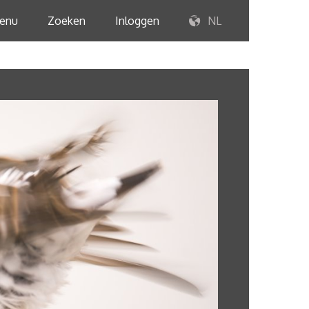
enu
Zoeken
Inloggen
NL