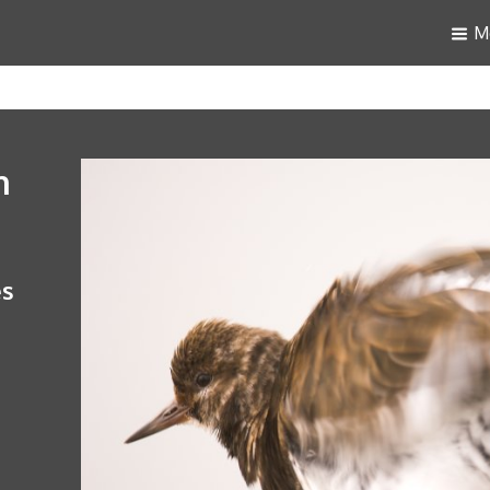
M
h
es