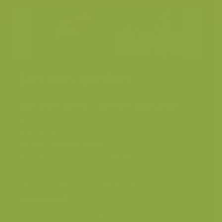
Jan-van-genten
Jan-van-gent / Morus bassanus
Plaats
Bass-Rock, Schotland
Fotograaf
Yves Adams
Grootte origineel beeld
5086 x 3391 px.
Kleuren
Jan-van-gent probeert nestmateriaal te stelen
Categorieën
Diergedrag
>
In beweging