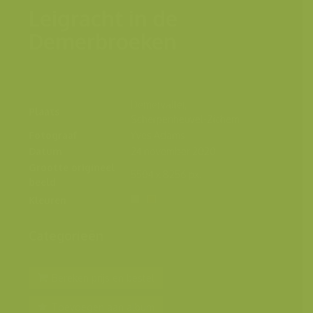
Leigracht in de
Demerbroeken
Demervallei,
Plaats
Scherpenheuvel-Zichem
Fotograaf
Yves Adams
Datum
24 november 2020
Grootte origineel
5504 x 8256 px.
beeld
Kleuren
Categorieën
Bereken prijs en bestel
Toevoegen aan album