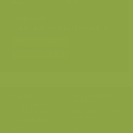
Kleuren
Categorieën
Landschappen
>
Zee, strand, schorren en duinen
Bereken prijs en bestel
Toevoegen aan album
Hulp nodig?
Volg onze wilde
verhalen
BE: +32 (0) 475 966 129
Volg ons op onze
blog
of via
NL: +31 (0) 6 301 24 301
social media.
info@vildaphoto.net
FAQ