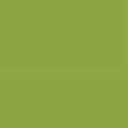
Categorieën
Landschappen
>
Zee, strand, schorren en duinen
Soorten
Bereken prijs en bestel
Toevoegen aan album
Hulp nodig?
Volg onze wilde
verhalen
BE: +32 (0) 475 966 129
Volg ons op onze
blog
of via
NL: +31 (0) 6 301 24 301
social media.
info@vildaphoto.net
FAQ