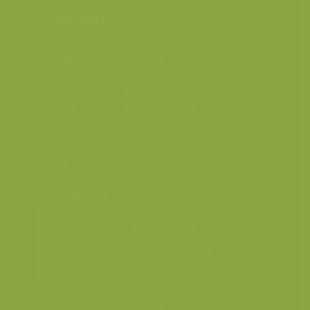
Klaproos
Klaproos / Papaver
Veľké Leváre, Bratislava
Plaats
Region, Slovakia
Fotograaf
Jeroen Mentens
Grootte
4000 x 6000 px.
origineel beeld
Kleuren
Categorieën
Geografische zones
>
Benelux
Geografische zones
>
West-Europa
Landschappen
>
Landbouwlandschap
Seizoensbeelden
>
Zomer
Soorten
Bereken prijs en bestel