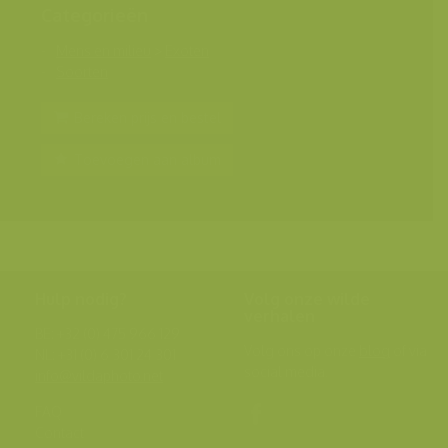
Categorieën
Mens en milieu
>
Exoten
Soorten
Bereken prijs en bestel
Toevoegen aan album
Hulp nodig?
Volg onze wilde
verhalen
BE: +32 (0) 475 966 129
Volg ons op onze
blog
of via
NL: +31 (0) 6 301 24 301
social media.
info@vildaphoto.net
FAQ
Contact