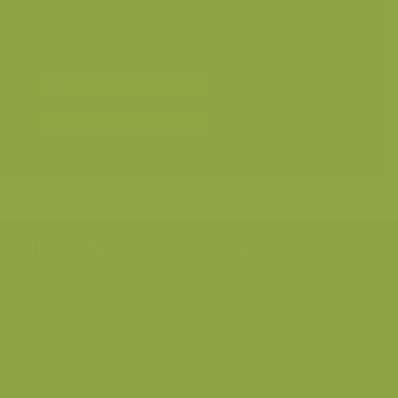
Mens en milieu
Varia
>
Patronen en abstract
Bereken prijs en bestel
Toevoegen aan album
Hulp nodig?
Volg onze wilde
verhalen
BE: +32 (0) 475 966 129
Volg ons op onze
blog
of via
NL: +31 (0) 6 301 24 301
social media.
info@vildaphoto.net
FAQ
Contact