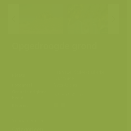
Opgedroogde grond
IJzervallei, Stuivekenskerke,
Plaats
Diksmuide
Fotograaf
Yves Adams
Grootte origineel
8256 x 5504 px.
beeld
Kleuren
Viconia kleiputten
Categorieën