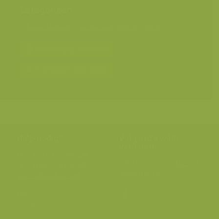
Categorieën
Landschappen
>
Zoet water, rivieren, meren
Bereken prijs en bestel
Toevoegen aan album
Hulp nodig?
Volg onze wilde
verhalen
BE: +32 (0) 475 966 129
Volg ons op onze
blog
of via
NL: +31 (0) 6 301 24 301
social media.
info@vildaphoto.net
FAQ
Contact