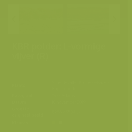
KBR polder: L-vormige
vijver (R)
Scheldevallei, Kruibeke-Bazel-
Plaats
Rupelmonde
Fotograaf
Yves Adams
Datum
10 november 2019
Grootte
8256 x 5504 px.
origineel beeld
Kleuren