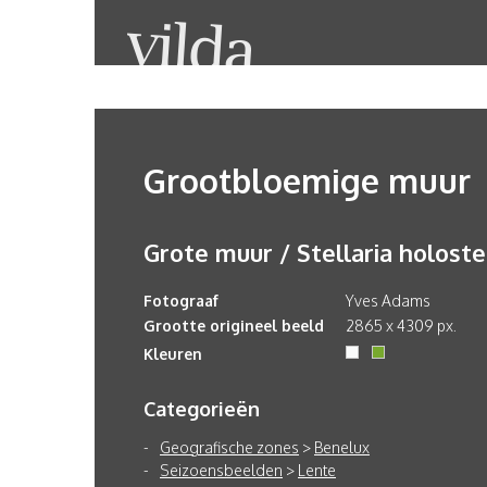
Grootbloemige muur
Grote muur / Stellaria holost
Fotograaf
Yves Adams
Grootte origineel beeld
2865 x 4309 px.
Kleuren
Categorieën
Geografische zones
>
Benelux
Seizoensbeelden
>
Lente