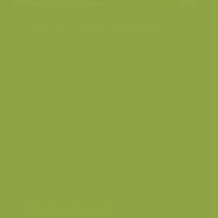
Gevuld wachtbekken
Lummen, Limburg,
Plaats
België
Fotograaf
Jeroen Mentens
Grootte origineel
8411 x 3328 px.
beeld
Kleuren
Categorieën
Geografische zones
>
Benelux
Landschappen
>
Zoet water, rivieren, meren
Varia
>
Panorama
Bereken prijs en bestel