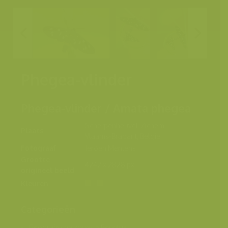
Phegea-vlinder
Phegea-vlinder / Amata phegea
Scherpenheuvel-Zichem,
Plaats
Vlaams-Brabant, België
Fotograaf
Jeroen Mentens
Grootte
4242 x 2828 px.
origineel beeld
Kleuren
Categorieën
Geografische zones
>
Benelux