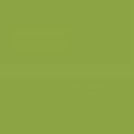
Categorieën
Geografische zones
>
Alpen
Bereken prijs en bestel
Toevoegen aan album
Hulp nodig?
Volg onze wilde
verhalen
BE: +32 (0) 475 966 129
Volg ons op onze
blog
of via
NL: +31 (0) 6 301 24 301
social media.
info@vildaphoto.net
FAQ
Contact