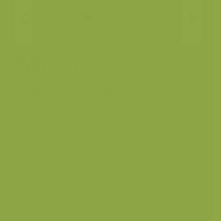
Witkopgors
Witkopgors / Emberiza
leucocephalos
Fotograaf
Hugo Willocx
Grootte origineel beeld
6683 x 3994 px.
Kleuren
Categorieën
Geografische zones
Soorten