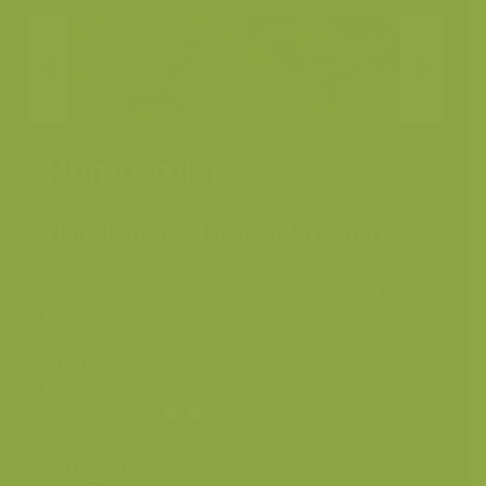
Humusmier
Humusmier / Lasius platythorax
Federsee, Landkreis Biberach,
Plaats
Baden-Württemberg, Duitsland
Fotograaf
Jeroen Mentens
Grootte
origineel
5371 x 3581 px.
beeld
Kleuren
Categorieën